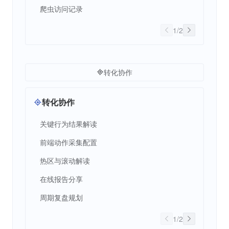
爬虫访问记录
1
/
2
转化协作
转化协作
关键行为结果解读
前端动作采集配置
热区与滚动解读
在线报告分享
周期复盘规划
1
/
2