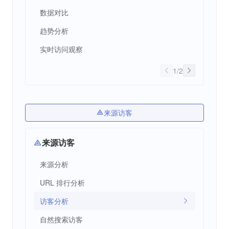
数据对比
趋势分析
实时访问观察
1
/
2
来源访客
来源访客
来源分析
URL 排行分析
访客分析
自然搜索访客