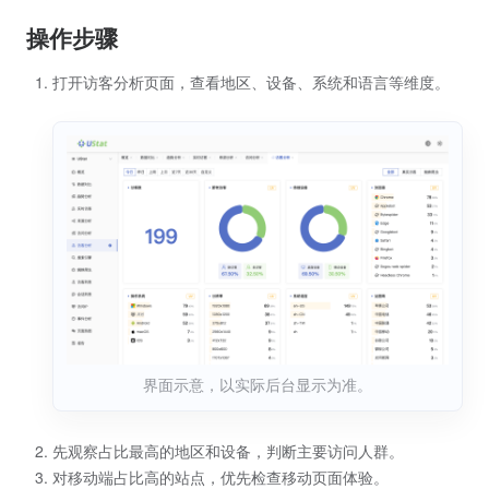
操作步骤
打开访客分析页面，查看地区、设备、系统和语言等维度。
界面示意，以实际后台显示为准。
先观察占比最高的地区和设备，判断主要访问人群。
对移动端占比高的站点，优先检查移动页面体验。