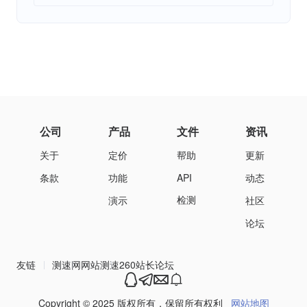
公司
产品
文件
资讯
关于
定价
帮助
更新
条款
功能
API
动态
检测
演示
社区
论坛
友链
测速网
网站测速
260站长论坛
Copyright © 2025 版权所有，保留所有权利
网站地图