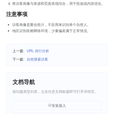
将访客画像与来源和页面表现结合，用于投放或内容优化。
注意事项
访客画像是聚合统计，不应用来识别单个自然人。
地区识别依赖网络环境，少量偏差属于正常情况。
上一篇:
URL 排行分析
下一篇:
自然搜索访客
文档导航
按问题类型归类，点击任意文档标题即可打开详情页。
安装接入