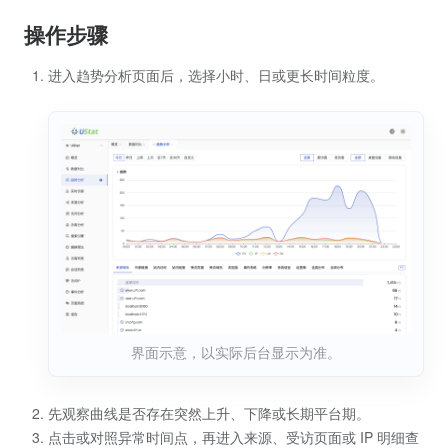
操作步骤
进入趋势分析页面后，选择小时、日或更长时间粒度。
界面示意，以实际后台显示为准。
先观察曲线是否存在突然上升、下降或长期平台期。
点击或对照异常时间点，再进入来源、受访页面或 IP 明细查