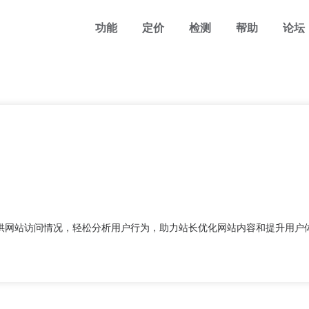
功能
定价
检测
帮助
论坛
提供网站访问情况，轻松分析用户行为，助力站长优化网站内容和提升用户