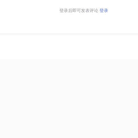
登录后即可发表评论
登录