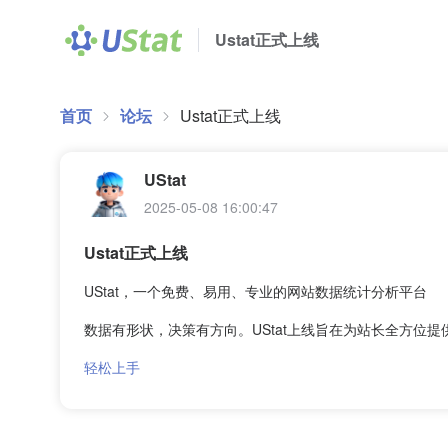
Ustat正式上线
首页
论坛
Ustat正式上线
UStat
2025-05-08 16:00:47
Ustat正式上线
UStat，一个免费、易用、专业的网站数据统计分析平台
数据有形状，决策有方向。UStat上线旨在为站长全方位
轻松上手