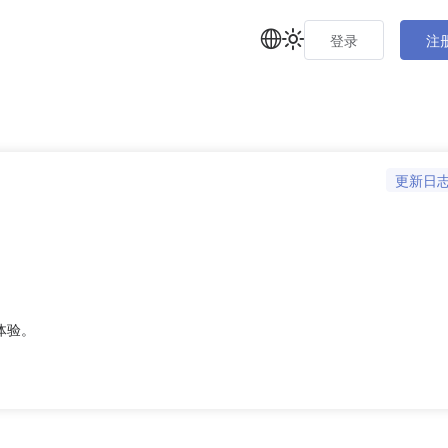
登录
注
更新日
体验。