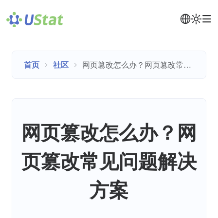
首页
社区
网页篡改怎么办？网页篡改常见问题解决方案
网页篡改怎么办？网
页篡改常见问题解决
方案