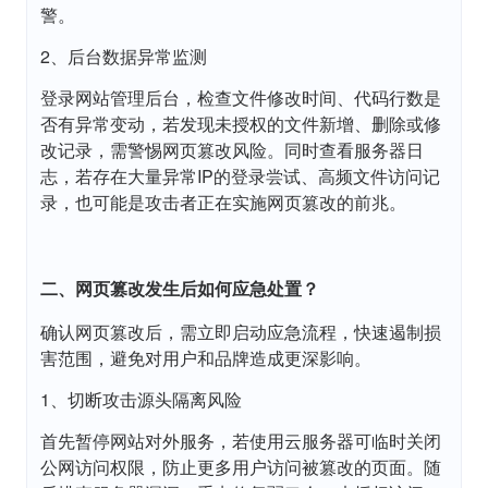
警。
2、后台数据异常监测
登录网站管理后台，检查文件修改时间、代码行数是
否有异常变动，若发现未授权的文件新增、删除或修
改记录，需警惕网页篡改风险。同时查看服务器日
志，若存在大量异常IP的登录尝试、高频文件访问记
录，也可能是攻击者正在实施网页篡改的前兆。
二、网页篡改发生后如何应急处置？
确认网页篡改后，需立即启动应急流程，快速遏制损
害范围，避免对用户和品牌造成更深影响。
1、切断攻击源头隔离风险
首先暂停网站对外服务，若使用云服务器可临时关闭
公网访问权限，防止更多用户访问被篡改的页面。随