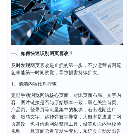
一、如何快速识别网页篡改？
及时发现网页篡改是止损的第一步，不少运营者因疏
忽未能第一时间察觉，导致损害持续扩大。
1、前端内容比对排查
定期手动浏览网站核心页面，对比页面布局、文字内
容、图片链接是否与原始版本一致，重点关注首页、
产品页、登录页等流量集中的板块，若出现陌生广
告、敏感文字、跳转弹窗等异常，大概率是遭遇了网
页篡改。也可借助网站监控工具，设置页面内容校验
规则，一旦页面哈希值发生变化，系统会自动发出告